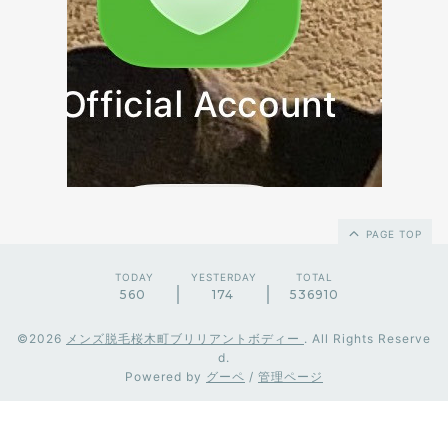
PAGE TOP
TODAY
YESTERDAY
TOTAL
560
174
536910
©2026
メンズ脱毛桜木町ブリリアントボディー
. All Rights Reserve
d.
Powered by
グーペ
/
管理ページ