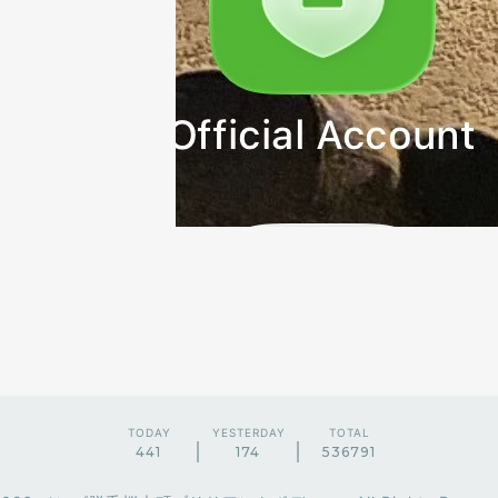
TODAY
YESTERDAY
TOTAL
441
174
536791