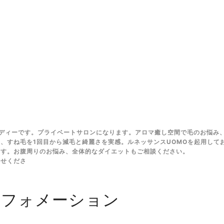
ディーです。プライベートサロンになります。アロマ癒し空間で毛のお悩み
、すね毛を1回目から減毛と綺麗さを実感。ルネッサンスUOMOを起用して
ます。お腹周りのお悩み、全体的なダイエットもご相談ください。
任せくださ
ンフォメーション