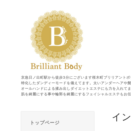
京急日ノ出町駅から徒歩3分にございます桜木町ブリリアントボ
特化したダンディーモードを備えてます。太いアンダーヘアや髭
オールハンドによる揉み出しダイエットエステにも力を入れて
肌を綺麗にする事や輪郭を綺麗にするフェイシャルエステもお
イ
トップページ