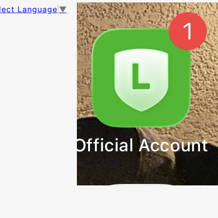
lect Language
▼