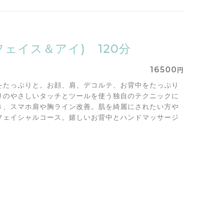
ェイス＆アイ) 120分
16500
円
をたっぷりと。お顔、肩、デコルテ、お背中をたっぷり
りのやさしいタッチとツールを使う独自のテクニックに
き、スマホ肩や胸ライン改善。肌を綺麗にされたい方や
フェイシャルコース。嬉しいお背中とハンドマッサージ