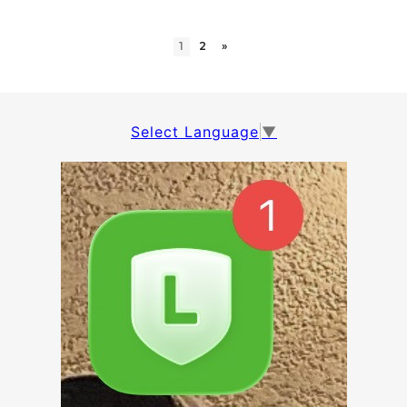
1
2
»
Select Language
▼