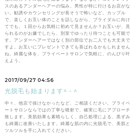
スのあるアンダーヘアーの悩み。男性が特に行けるお店がな
い。勧誘やカウンセリングが長そうで怖いなど。カップル
で、楽しくお互い体のことを話しながら、ブライダルに向け
てでも。１回からお気軽に初めて見ませんか？お互いが、見
られるのがお嫌でしたら、別室でゆったり待つことも可能で
す。アンダーヘアーではなく別の部位でお二人でも大丈夫で
すよ。お互いにプレゼントできても喜ばれるかもしれません
ね。綺麗な体を、プライベートサロンで気軽に、のんびり叶
えよう。
2017/09/27 04:56
光脱毛も始まります^ - ^
中々、他店で抜けなかったなど、ご相談ください。プライベ
ートサロンならではの丁寧な噴射で、確実に毛にアプローチ
致します。美肌効果も素晴らしく、自己処理による、黒ずみ
も綺麗に改善いたします。綺麗な肌の内に光脱毛で、美肌と
ツルツルを手に入れてください。