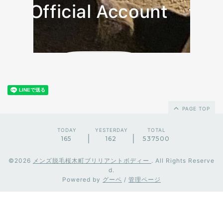
PAGE TOP
TODAY
YESTERDAY
TOTAL
165
162
537500
©2026
メンズ脱毛桜木町ブリリアントボディー
. All Rights Reserve
d.
Powered by
グーペ
/
管理ページ