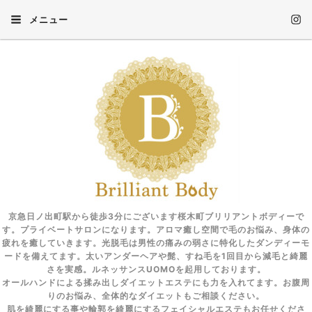
メニュー
京急日ノ出町駅から徒歩3分にございます桜木町ブリリアントボディーで
す。プライベートサロンになります。アロマ癒し空間で毛のお悩み、身体の
疲れを癒していきます。光脱毛は男性の痛みの弱さに特化したダンディーモ
ードを備えてます。太いアンダーヘアや髭、すね毛を1回目から減毛と綺麗
さを実感。ルネッサンスUOMOを起用しております。
オールハンドによる揉み出しダイエットエステにも力を入れてます。お腹周
りのお悩み、全体的なダイエットもご相談ください。
肌を綺麗にする事や輪郭を綺麗にするフェイシャルエステもお任せくださ