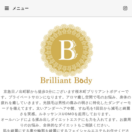
メニュー
京急日ノ出町駅から徒歩3分にございます桜木町ブリリアントボディーで
す。プライベートサロンになります。アロマ癒し空間で毛のお悩み、身体の
疲れを癒していきます。光脱毛は男性の痛みの弱さに特化したダンディーモ
ードを備えてます。太いアンダーヘアや髭、すね毛を1回目から減毛と綺麗
さを実感。ルネッサンスUOMOを起用しております。
オールハンドによる揉み出しダイエットエステにも力を入れてます。お腹周
りのお悩み、全体的なダイエットもご相談ください。
肌を綺麗にする事や輪郭を綺麗にするフェイシャルエステもお任せくださ