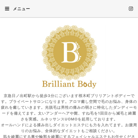
メニュー
京急日ノ出町駅から徒歩3分にございます桜木町ブリリアントボディーで
す。プライベートサロンになります。アロマ癒し空間で毛のお悩み、身体の
疲れを癒していきます。光脱毛は男性の痛みの弱さに特化したダンディーモ
ードを備えてます。太いアンダーヘアや髭、すね毛を1回目から減毛と綺麗
さを実感。ルネッサンスUOMOを起用しております。
オールハンドによる揉み出しダイエットエステにも力を入れてます。お腹周
りのお悩み、全体的なダイエットもご相談ください。
肌を綺麗にする事や輪郭を綺麗にするフェイシャルエステもお任せくださ