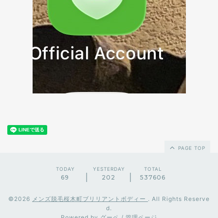
PAGE TOP
TODAY
YESTERDAY
TOTAL
69
202
537606
©2026
メンズ脱毛桜木町ブリリアントボディー
. All Rights Reserve
d.
Powered by
グーペ
/
管理ページ