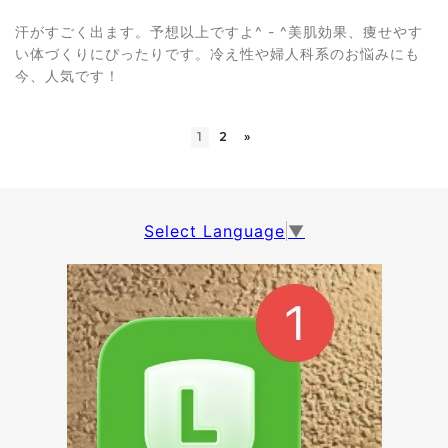
汗がすごく出ます。予想以上ですよ^ - ^美肌効果、痩せやす
い体づくりにぴったりです。冷え性や婦人科系のお悩みにも
今、人気です！
1
2
»
Select Language
▼