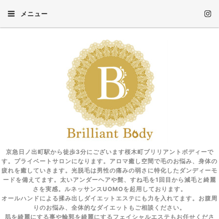
メニュー
京急日ノ出町駅から徒歩3分にございます桜木町ブリリアントボディーで
す。プライベートサロンになります。アロマ癒し空間で毛のお悩み、身体の
疲れを癒していきます。光脱毛は男性の痛みの弱さに特化したダンディーモ
ードを備えてます。太いアンダーヘアや髭、すね毛を1回目から減毛と綺麗
さを実感。ルネッサンスUOMOを起用しております。
オールハンドによる揉み出しダイエットエステにも力を入れてます。お腹周
りのお悩み、全体的なダイエットもご相談ください。
肌を綺麗にする事や輪郭を綺麗にするフェイシャルエステもお任せくださ