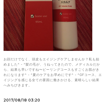
お顔だけでなく、頭皮もエイジングケアしませんか？私も始
めました^ - ^髪の毛が、うねってきたので、メディカルだか
ら、結果も早いですね〜ピーリングコースもすごくお肌がき
れになります^ - ^夏のケアをお早めにです^ - ^GFコース、エ
イジングを感じる全ての要因に働きかける、素晴らしい結果
へみちびきます。
2017/08/18 03:20