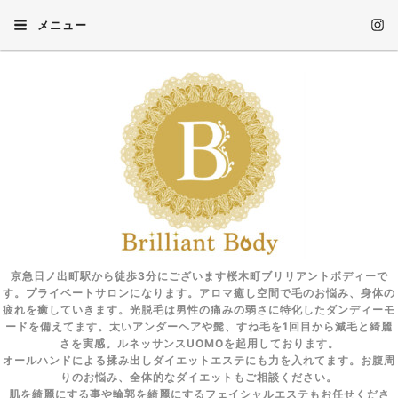
メニュー
京急日ノ出町駅から徒歩3分にございます桜木町ブリリアントボディーで
す。プライベートサロンになります。アロマ癒し空間で毛のお悩み、身体の
疲れを癒していきます。光脱毛は男性の痛みの弱さに特化したダンディーモ
ードを備えてます。太いアンダーヘアや髭、すね毛を1回目から減毛と綺麗
さを実感。ルネッサンスUOMOを起用しております。
オールハンドによる揉み出しダイエットエステにも力を入れてます。お腹周
りのお悩み、全体的なダイエットもご相談ください。
肌を綺麗にする事や輪郭を綺麗にするフェイシャルエステもお任せくださ