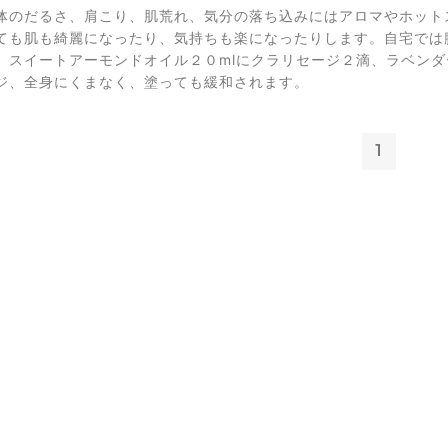
体のだるさ、肩こり、肌荒れ、気分の落ち込みにはアロマやホット
ても肌も綺麗になったり、気持ちも楽になったりします。自宅では
、スイートアーモンドオイル２０mlにクラリセージ２滴、ラベン
ジ、全身にくまなく、塗っても緩和されます。
1