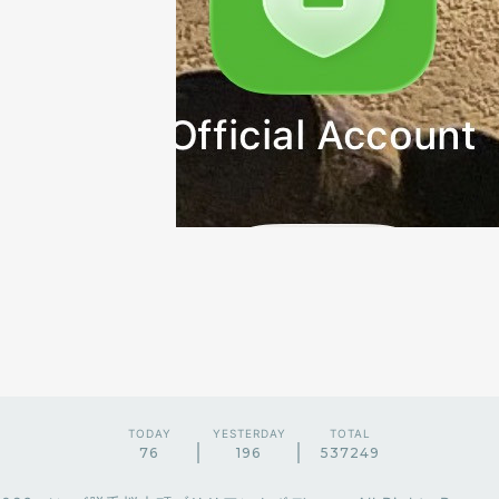
TODAY
YESTERDAY
TOTAL
76
196
537249