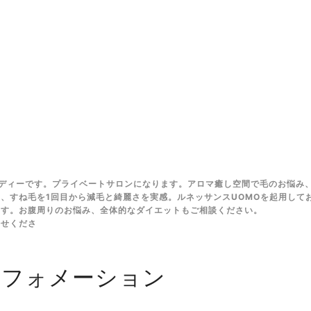
ディーです。プライベートサロンになります。アロマ癒し空間で毛のお悩み
、すね毛を1回目から減毛と綺麗さを実感。ルネッサンスUOMOを起用して
ます。お腹周りのお悩み、全体的なダイエットもご相談ください。
任せくださ
ンフォメーション