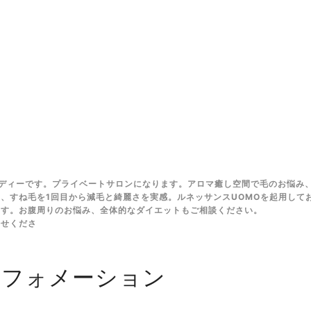
ディーです。プライベートサロンになります。アロマ癒し空間で毛のお悩み
、すね毛を1回目から減毛と綺麗さを実感。ルネッサンスUOMOを起用して
ます。お腹周りのお悩み、全体的なダイエットもご相談ください。
任せくださ
ンフォメーション