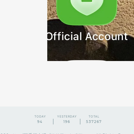
TODAY
YESTERDAY
TOTAL
94
196
537267