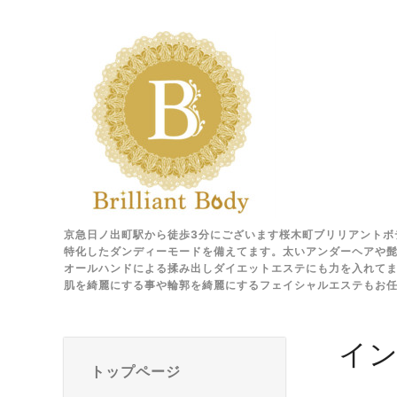
京急日ノ出町駅から徒歩3分にございます桜木町ブリリアントボ
特化したダンディーモードを備えてます。太いアンダーヘアや髭
オールハンドによる揉み出しダイエットエステにも力を入れて
肌を綺麗にする事や輪郭を綺麗にするフェイシャルエステもお
イ
トップページ