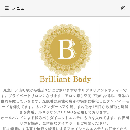
メニュー
京急日ノ出町駅から徒歩3分にございます桜木町ブリリアントボディーで
す。プライベートサロンになります。アロマ癒し空間で毛のお悩み、身体の
疲れを癒していきます。光脱毛は男性の痛みの弱さに特化したダンディーモ
ードを備えてます。太いアンダーヘアや髭、すね毛を1回目から減毛と綺麗
さを実感。ルネッサンスUOMOを起用しております。
オールハンドによる揉み出しダイエットエステにも力を入れてます。お腹周
りのお悩み、全体的なダイエットもご相談ください。
肌を綺麗にする事や輪郭を綺麗にするフェイシャルエステもお任せくださ