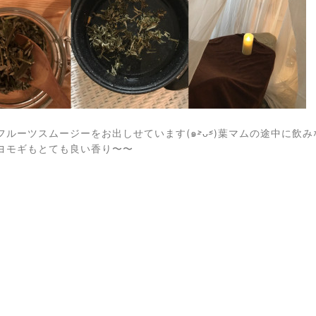
フルーツスムージーをお出しせています(๑˃̵ᴗ˂̵)葉マムの途中に飲
ヨモギもとても良い香り〜〜