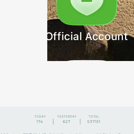
TODAY
YESTERDAY
TOTAL
174
627
537151