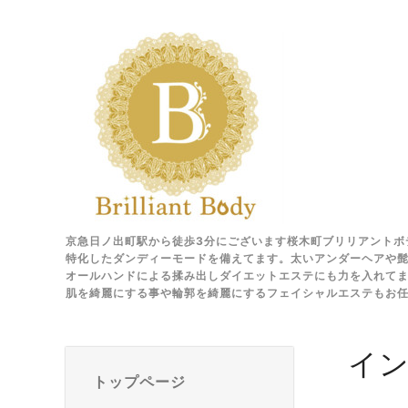
京急日ノ出町駅から徒歩3分にございます桜木町ブリリアントボ
特化したダンディーモードを備えてます。太いアンダーヘアや髭
オールハンドによる揉み出しダイエットエステにも力を入れて
肌を綺麗にする事や輪郭を綺麗にするフェイシャルエステもお
イ
トップページ