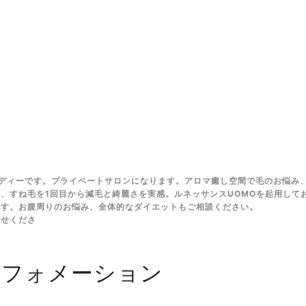
ディーです。プライベートサロンになります。アロマ癒し空間で毛のお悩み
、すね毛を1回目から減毛と綺麗さを実感。ルネッサンスUOMOを起用して
ます。お腹周りのお悩み、全体的なダイエットもご相談ください。
任せくださ
ンフォメーション