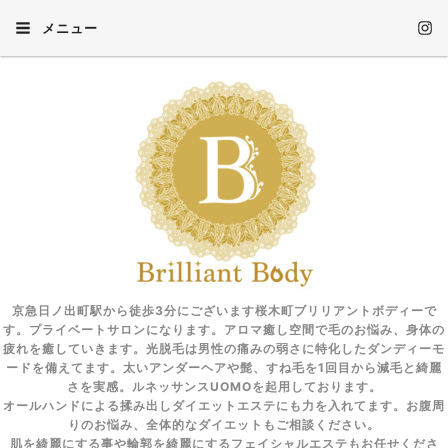
メニュー
京急日ノ出町駅から徒歩3分にございます桜木町ブリリアントボディーで
す。プライベートサロンになります。アロマ癒し空間で毛のお悩み、身体の
疲れを癒していきます。光脱毛は男性の痛みの弱さに特化したダンディーモ
ードを備えてます。太いアンダーヘアや髭、すね毛を1回目から減毛と綺麗
さを実感。ルネッサンスUOMOを起用しております。
オールハンドによる揉み出しダイエットエステにも力を入れてます。お腹周
りのお悩み、全体的なダイエットもご相談ください。
肌を綺麗にする事や輪郭を綺麗にするフェイシャルエステもお任せくださ