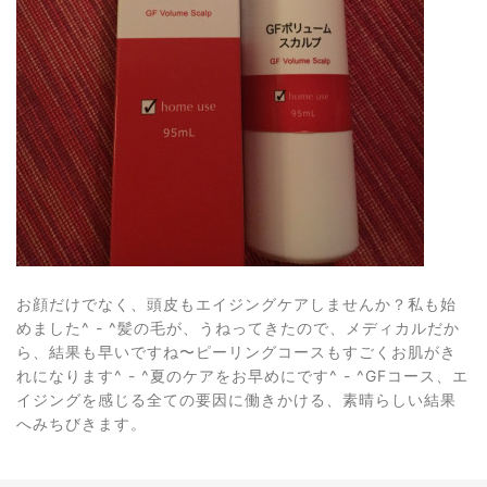
お顔だけでなく、頭皮もエイジングケアしませんか？私も始
めました^ - ^髪の毛が、うねってきたので、メディカルだか
ら、結果も早いですね〜ピーリングコースもすごくお肌がき
れになります^ - ^夏のケアをお早めにです^ - ^GFコース、エ
イジングを感じる全ての要因に働きかける、素晴らしい結果
へみちびきます。