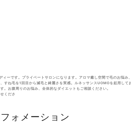
ディーです。プライベートサロンになります。アロマ癒し空間で毛のお悩み
、すね毛を1回目から減毛と綺麗さを実感。ルネッサンスUOMOを起用して
ます。お腹周りのお悩み、全体的なダイエットもご相談ください。
任せくださ
ンフォメーション