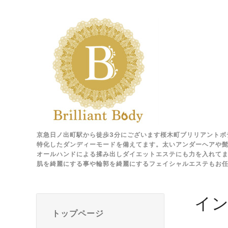
京急日ノ出町駅から徒歩3分にございます桜木町ブリリアントボ
特化したダンディーモードを備えてます。太いアンダーヘアや髭
オールハンドによる揉み出しダイエットエステにも力を入れて
肌を綺麗にする事や輪郭を綺麗にするフェイシャルエステもお
イ
トップページ