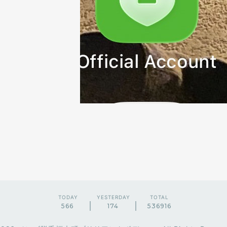
TODAY
YESTERDAY
TOTAL
566
174
536916