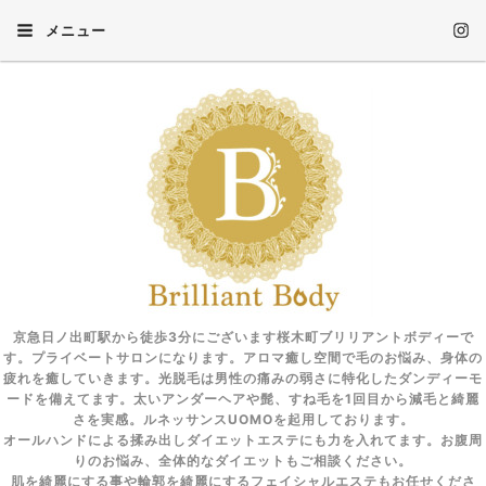
メニュー
京急日ノ出町駅から徒歩3分にございます桜木町ブリリアントボディーで
す。プライベートサロンになります。アロマ癒し空間で毛のお悩み、身体の
疲れを癒していきます。光脱毛は男性の痛みの弱さに特化したダンディーモ
ードを備えてます。太いアンダーヘアや髭、すね毛を1回目から減毛と綺麗
さを実感。ルネッサンスUOMOを起用しております。
オールハンドによる揉み出しダイエットエステにも力を入れてます。お腹周
りのお悩み、全体的なダイエットもご相談ください。
肌を綺麗にする事や輪郭を綺麗にするフェイシャルエステもお任せくださ