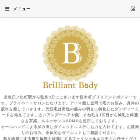
メニュー
京急日ノ出町駅から徒歩3分にございます桜木町ブリリアントボディーで
す。プライベートサロンになります。アロマ癒し空間で毛のお悩み、身体の
疲れを癒していきます。光脱毛は男性の痛みの弱さに特化したダンディーモ
ードを備えてます。太いアンダーヘアや髭、すね毛を1回目から減毛と綺麗
さを実感。ルネッサンスUOMOを起用しております。
オールハンドによる揉み出しダイエットエステにも力を入れてます。お腹周
りのお悩み、全体的なダイエットもご相談ください。
肌を綺麗にする事や輪郭を綺麗にするフェイシャルエステもお任せくださ