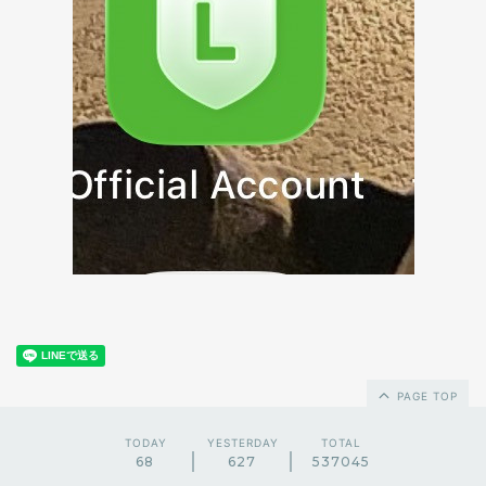
PAGE TOP
TODAY
YESTERDAY
TOTAL
68
627
537045