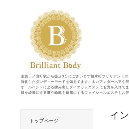
京急日ノ出町駅から徒歩3分にございます桜木町ブリリアントボ
特化したダンディーモードを備えてます。太いアンダーヘアや髭
オールハンドによる揉み出しダイエットエステにも力を入れて
肌を綺麗にする事や輪郭を綺麗にするフェイシャルエステもお
イ
トップページ