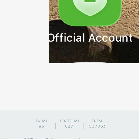
TODAY
YESTERDAY
TOTAL
86
627
537063