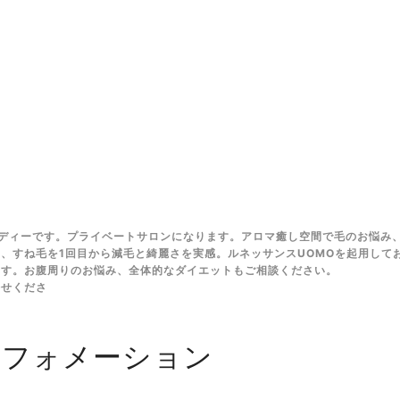
ディーです。プライベートサロンになります。アロマ癒し空間で毛のお悩み
、すね毛を1回目から減毛と綺麗さを実感。ルネッサンスUOMOを起用して
ます。お腹周りのお悩み、全体的なダイエットもご相談ください。
任せくださ
ンフォメーション