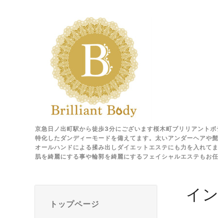
京急日ノ出町駅から徒歩3分にございます桜木町ブリリアントボ
特化したダンディーモードを備えてます。太いアンダーヘアや髭
オールハンドによる揉み出しダイエットエステにも力を入れて
肌を綺麗にする事や輪郭を綺麗にするフェイシャルエステもお
イ
トップページ