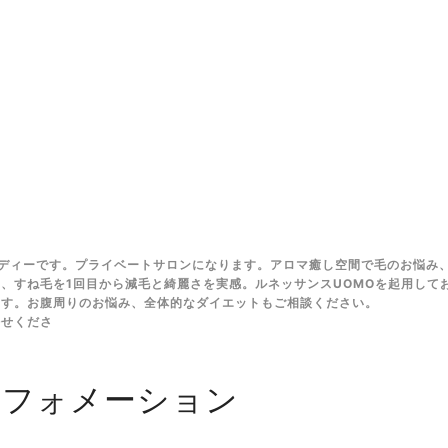
ディーです。プライベートサロンになります。アロマ癒し空間で毛のお悩み
、すね毛を1回目から減毛と綺麗さを実感。ルネッサンスUOMOを起用して
ます。お腹周りのお悩み、全体的なダイエットもご相談ください。
任せくださ
ンフォメーション