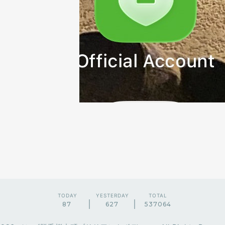
TODAY
YESTERDAY
TOTAL
87
627
537064