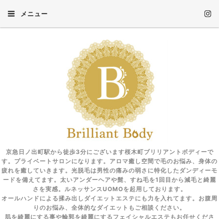
メニュー
京急日ノ出町駅から徒歩3分にございます桜木町ブリリアントボディーで
す。プライベートサロンになります。アロマ癒し空間で毛のお悩み、身体の
疲れを癒していきます。光脱毛は男性の痛みの弱さに特化したダンディーモ
ードを備えてます。太いアンダーヘアや髭、すね毛を1回目から減毛と綺麗
さを実感。ルネッサンスUOMOを起用しております。
オールハンドによる揉み出しダイエットエステにも力を入れてます。お腹周
りのお悩み、全体的なダイエットもご相談ください。
肌を綺麗にする事や輪郭を綺麗にするフェイシャルエステもお任せくださ