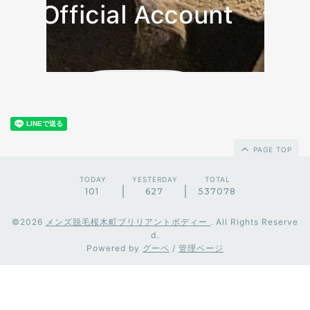
PAGE TOP
TODAY
YESTERDAY
TOTAL
101
627
537078
©2026
メンズ脱毛桜木町ブリリアントボディー
. All Rights Reserve
d.
Powered by
グーペ
/
管理ページ