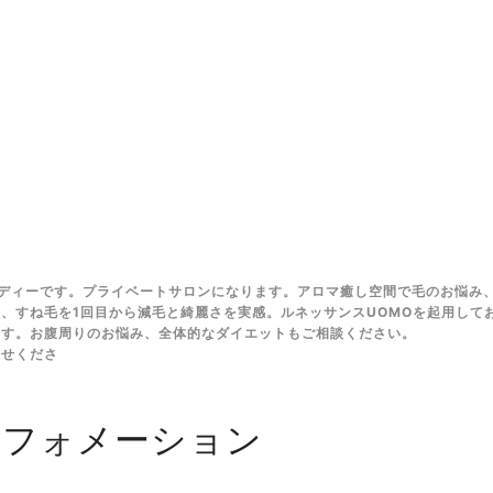
ディーです。プライベートサロンになります。アロマ癒し空間で毛のお悩み
、すね毛を1回目から減毛と綺麗さを実感。ルネッサンスUOMOを起用して
ます。お腹周りのお悩み、全体的なダイエットもご相談ください。
任せくださ
ンフォメーション