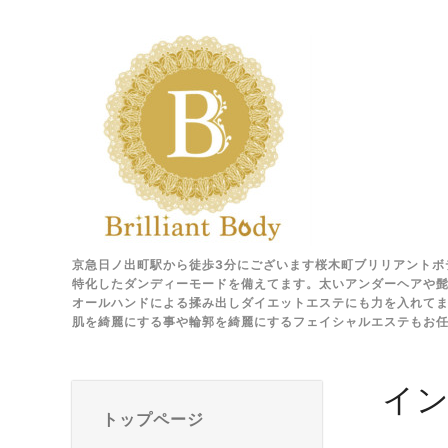
京急日ノ出町駅から徒歩3分にございます桜木町ブリリアントボ
特化したダンディーモードを備えてます。太いアンダーヘアや髭
オールハンドによる揉み出しダイエットエステにも力を入れて
肌を綺麗にする事や輪郭を綺麗にするフェイシャルエステもお
イ
トップページ