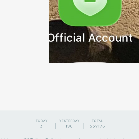
TODAY
YESTERDAY
TOTAL
3
196
537176