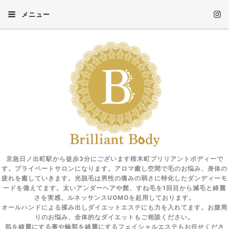
メニュー
京急日ノ出町駅から徒歩3分にございます桜木町ブリリアントボディーで
す。プライベートサロンになります。アロマ癒し空間で毛のお悩み、身体の
疲れを癒していきます。光脱毛は男性の痛みの弱さに特化したダンディーモ
ードを備えてます。太いアンダーヘアや髭、すね毛を1回目から減毛と綺麗
さを実感。ルネッサンスUOMOを起用しております。
オールハンドによる揉み出しダイエットエステにも力を入れてます。お腹周
りのお悩み、全体的なダイエットもご相談ください。
肌を綺麗にする事や輪郭を綺麗にするフェイシャルエステもお任せくださ