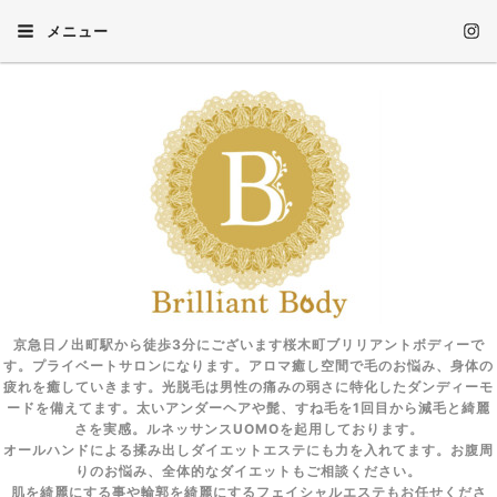
メニュー
京急日ノ出町駅から徒歩3分にございます桜木町ブリリアントボディーで
す。プライベートサロンになります。アロマ癒し空間で毛のお悩み、身体の
疲れを癒していきます。光脱毛は男性の痛みの弱さに特化したダンディーモ
ードを備えてます。太いアンダーヘアや髭、すね毛を1回目から減毛と綺麗
さを実感。ルネッサンスUOMOを起用しております。
オールハンドによる揉み出しダイエットエステにも力を入れてます。お腹周
りのお悩み、全体的なダイエットもご相談ください。
肌を綺麗にする事や輪郭を綺麗にするフェイシャルエステもお任せくださ