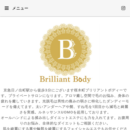
メニュー
京急日ノ出町駅から徒歩3分にございます桜木町ブリリアントボディーで
す。プライベートサロンになります。アロマ癒し空間で毛のお悩み、身体の
疲れを癒していきます。光脱毛は男性の痛みの弱さに特化したダンディーモ
ードを備えてます。太いアンダーヘアや髭、すね毛を1回目から減毛と綺麗
さを実感。ルネッサンスUOMOを起用しております。
オールハンドによる揉み出しダイエットエステにも力を入れてます。お腹周
りのお悩み、全体的なダイエットもご相談ください。
肌を綺麗にする事や輪郭を綺麗にするフェイシャルエステもお任せくださ