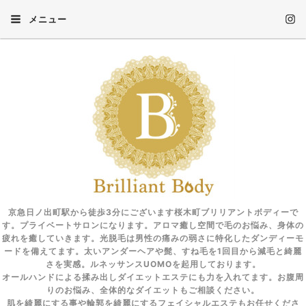
メニュー
京急日ノ出町駅から徒歩3分にございます桜木町ブリリアントボディーで
す。プライベートサロンになります。アロマ癒し空間で毛のお悩み、身体の
疲れを癒していきます。光脱毛は男性の痛みの弱さに特化したダンディーモ
ードを備えてます。太いアンダーヘアや髭、すね毛を1回目から減毛と綺麗
さを実感。ルネッサンスUOMOを起用しております。
オールハンドによる揉み出しダイエットエステにも力を入れてます。お腹周
りのお悩み、全体的なダイエットもご相談ください。
肌を綺麗にする事や輪郭を綺麗にするフェイシャルエステもお任せくださ