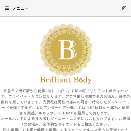
メニュー
京急日ノ出町駅から徒歩3分にございます桜木町ブリリアントボディーで
す。プライベートサロンになります。アロマ癒し空間で毛のお悩み、身体の
疲れを癒していきます。光脱毛は男性の痛みの弱さに特化したダンディーモ
ードを備えてます。太いアンダーヘアや髭、すね毛を1回目から減毛と綺麗
さを実感。ルネッサンスUOMOを起用しております。
オールハンドによる揉み出しダイエットエステにも力を入れてます。お腹周
りのお悩み、全体的なダイエットもご相談ください。
肌を綺麗にする事や輪郭を綺麗にするフェイシャルエステもお任せくださ